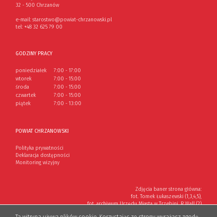
32 - 500 Chrzanów
e-mail:
starostwo@powiat-chrzanowski.pl
tel:
+48 32 625 79 00
GODZINY PRACY
poniedziałek
7:00 - 17:00
wtorek
7:00 - 15:00
środa
7:00 - 15:00
czwartek
7:00 - 15:00
piątek
7:00 - 13:00
POWIAT CHRZANOWSKI
Polityka prywatności
Deklaracja dostępności
Monitoring wizyjny
Zdjęcia baner strona główna:
fot. Tomek Łukaszewski (1,3,4,5),
fot. archiwum Urzędu Miasta w Trzebini, R.Wall (2)