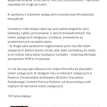
wyjątkowe atrakcje. Dmuchańce, mini zoo, tory przeszkód – najmłodsi
naprawdę nie mogli się nudzić.
W spotkaniu z rodzinami zastępczymi uczestniczyła Wicestarosta
Ewa Jędrysik.
Uczestnicy mieli okazję odpocząć przy pięknej pogodzie, zjeść
kiełbaskę z grilla i porozmawiać o swoich doświadczeniach. Dla
rodzin zastępczych integracja i możliwość podzielenia się
problemami jest niezwykle ważna.
- To drugie takie wydarzenie organizowane przez nas dla rodzin
zastępczych. Bardzo byśmy chcieli, żeby stało się tradycją, bo widać,
że te rodziny łakną takiej możliwości kontaktu – mówi Ewa Michalak
wicedyrektor PCPR w Chrzanowie.
Co rok decyzją sądu kilkanaścioro maluchów trafia do placówek i
rodzin zastępczych. W ubiegłym roku w rodzinach zastępczych w
Powiecie Chrzanowskim przebywało 261 dzieci. Pracownicy
Powiatowego Centrum Pomocy Rodzinie od lat poszukują osób
chętnych do tworzenia rodzin zastępczych.
FOT. Anna Nalepa