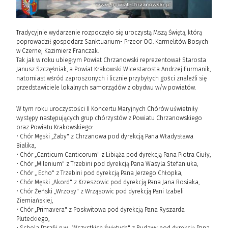
Tradycyjnie wydarzenie rozpoczęło się uroczystą Mszą Świętą, którą
poprowadził gospodarz Sanktuarium- Przeor OO. Karmelitów Bosych
w Czernej Kazimierz Franczak.
Tak jak w roku ubiegłym Powiat Chrzanowski reprezentował Starosta
Janusz Szczęśniak, a Powiat Krakowski Wicestarosta Andrzej Furmanik,
natomiast wśród zaproszonych i licznie przybyłych gości znaleźli się
przedstawiciele lokalnych samorządów z obydwu w/w powiatów.
W tym roku uroczystości II Koncertu Maryjnych Chórów uświetniły
występy następujących grup chórzystów z Powiatu Chrzanowskiego
oraz Powiatu Krakowskiego:
• Chór Męski „Żaby" z Chrzanowa pod dyrekcją Pana Władysława
Bialika,
• Chór „Canticum Canticorum" z Libiąża pod dyrekcją Pana Piotra Ciuły,
• Chór „Milenium" z Trzebini pod dyrekcją Pana Wasyla Stefaniuka,
• Chór „ Echo" z Trzebini pod dyrekcją Pana Jerzego Chłopka,
• Chór Męski „Akord" z Krzeszowic pod dyrekcją Pana Jana Rosiaka,
• Chór Żeński „Wrzosy" z Wrząsowic pod dyrekcją Pani Izabeli
Ziemiańskiej,
• Chór „Primavera" z Poskwitowa pod dyrekcją Pana Ryszarda
Pluteckiego,