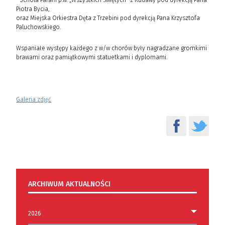
• Schola Parafii p.w. „Wszystkich Świętych" z Rudawy pod dyrekcją Pana
Piotra Bycia,
oraz Miejska Orkiestra Dęta z Trzebini pod dyrekcją Pana Krzysztofa
Paluchowskiego.
Wspaniałe występy każdego z w/w chorów były nagradzane gromkimi
brawami oraz pamiątkowymi statuetkami i dyplomami.
Galeria zdjęć
ARCHIWUM AKTUALNOŚCI
2026