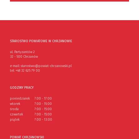
STAROSTWO POWIATOWE W CHRZANOWIE
ul. Partyzantów 2
32 - 500 Chrzanów
e-mail:
starostwo@powiat-chrzanowski.pl
tel:
+48 32 625 79 00
GODZINY PRACY
poniedziałek
7:00 - 17:00
wtorek
7:00 - 15:00
środa
7:00 - 15:00
czwartek
7:00 - 15:00
piątek
7:00 - 13:00
POWIAT CHRZANOWSKI