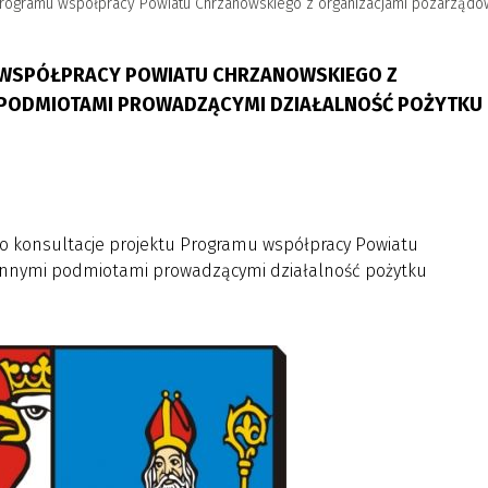
u Programu współpracy Powiatu Chrzanowskiego z organizacjami pozarząd
 WSPÓŁPRACY POWIATU CHRZANOWSKIEGO Z
 PODMIOTAMI PROWADZĄCYMI DZIAŁALNOŚĆ POŻYTKU
no konsultacje projektu Programu współpracy Powiatu
 innymi podmiotami prowadzącymi działalność pożytku