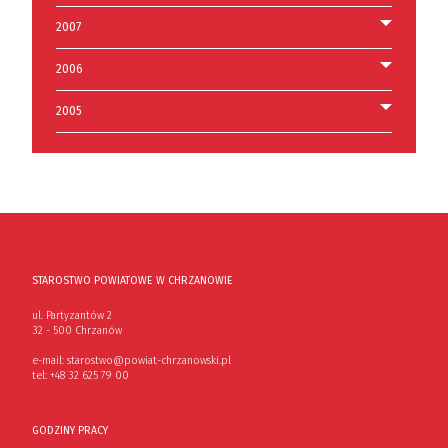
2007
2006
2005
STAROSTWO POWIATOWE W CHRZANOWIE
ul. Partyzantów 2
32 - 500 Chrzanów
e-mail:
starostwo@powiat-chrzanowski.pl
tel:
+48 32 625 79 00
GODZINY PRACY