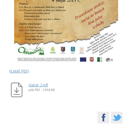
PLAKAT (PDF)
plakat_2.pdf
plik
PDF
- 239.8 KB