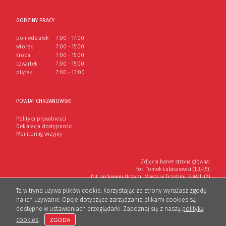
GODZINY PRACY
poniedziałek
7:00 - 17:00
wtorek
7:00 - 15:00
środa
7:00 - 15:00
czwartek
7:00 - 15:00
piątek
7:00 - 13:00
POWIAT CHRZANOWSKI
Polityka prywatności
Deklaracja dostępności
Monitoring wizyjny
Zdjęcia baner strona główna:
fot. Tomek Łukaszewski (1,3,4,5),
fot. archiwum Urzędu Miasta w Trzebini, R.Wall (2)
Ta witryna używa plików cookie. Korzystając ze strony wyrażasz zgodę
na ich używanie. Opcje dotyczące zarządzania plikami cookies są
Wykonanie: Lioosys
dostępne w ustawieniach przeglądarki. Zapoznaj się z naszą
polityką
cookies
.
ZGODA