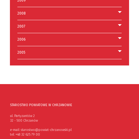
2009
2008
2007
2006
2005
STAROSTWO POWIATOWE W CHRZANOWIE
ul. Partyzantów 2
32 - 500 Chrzanów
e-mail:
starostwo@powiat-chrzanowski.pl
tel:
+48 32 625 79 00