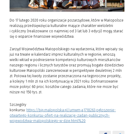
Do 17 lutego 2020 roku organizacje pozarządowe, które w Małopolsce
realizują przedsięwzięcia kulturalne mające charakter wieloletni
i cykliczny (realizowane co najmniej od 3 lat lub 3 edycji) mogą starać
się o wsparcie finansowe województwa.
Zarząd Województwa Małopolskiego na wydarzenia, które wpisały się
już na trwałe w kalendarz imprez kulturalnych w regionie, wnoszą
wielki wkład w podniesienie kompetencji kulturowych mieszkańców
naszego regionu i licznych turystów oraz promują bogate dziedzictwo
kulturowe Małopolski zarezerwował w perspektywie dwuletniej 2 mln
zł. Połowa tej kwoty zostanie przeznaczona na tegoroczne projekty,
a kolejny 1 mln zł na ich kontynuację w 2021 roku. Dofinansowanie
może pokryć 60 proc. kosztów całego zadania, które nie może być
niższe niż 150 tys. zł.
Szczegóły
konkursu:
https://bip.malopolska.pl/umwm,a,1718263,ogloszenie-
otwartego-konkursu-ofert-na-realizacje-zadan-publicznych-
wojewodztwa-malopolskiego-w-dzie.html%20