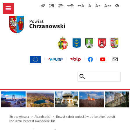
Strona główna
Aktualności
Ruszył nabór wniosków do kolejnej edycji
konkursu Mecenat Małopolski bis.