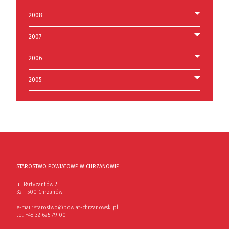
2008
2007
2006
2005
STAROSTWO POWIATOWE W CHRZANOWIE
ul. Partyzantów 2
32 - 500 Chrzanów
e-mail:
starostwo@powiat-chrzanowski.pl
tel:
+48 32 625 79 00