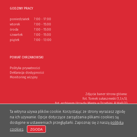
GODZINY PRACY
poniedziałek
7:00 - 17:00
wtorek
7:00 - 15:00
środa
7:00 - 15:00
czwartek
7:00 - 15:00
piątek
7:00 - 13:00
POWIAT CHRZANOWSKI
Polityka prywatności
Deklaracja dostępności
Monitoring wizyjny
Zdjęcia baner strona główna:
fot. Tomek Łukaszewski (1,3,4,5),
fot. archiwum Urzędu Miasta w Trzebini, R.Wall (2)
Ta witryna używa plików cookie. Korzystając ze strony wyrażasz zgodę
Wykonanie: Lioosys
na ich używanie. Opcje dotyczące zarządzania plikami cookies są
dostępne w ustawieniach przeglądarki. Zapoznaj się z naszą
polityką
cookies
.
ZGODA