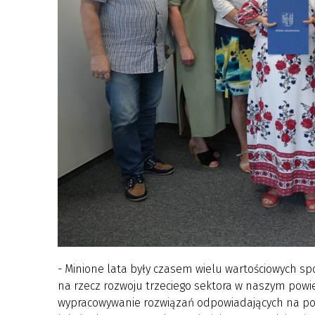
- Minione lata były czasem wielu wartościowych s
na rzecz rozwoju trzeciego sektora w naszym powi
wypracowywanie rozwiązań odpowiadających na potr