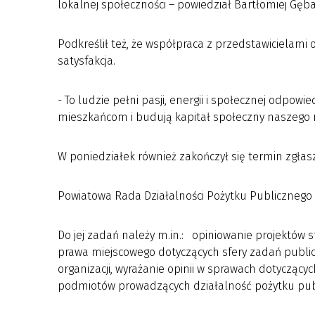
lokalnej społeczności – powiedział Bartłomiej Gęb
Podkreślił też, że współpraca z przedstawicielami
satysfakcja.
- To ludzie pełni pasji, energii i społecznej odpowie
mieszkańcom i budują kapitał społeczny naszego r
W poniedziałek również zakończył się termin zgła
Powiatowa Rada Działalności Pożytku Publicznego
Do jej zadań należy m.in.: opiniowanie projektów s
prawa miejscowego dotyczących sfery zadań public
organizacji, wyrażanie opinii w sprawach dotycząc
podmiotów prowadzących działalność pożytku pub