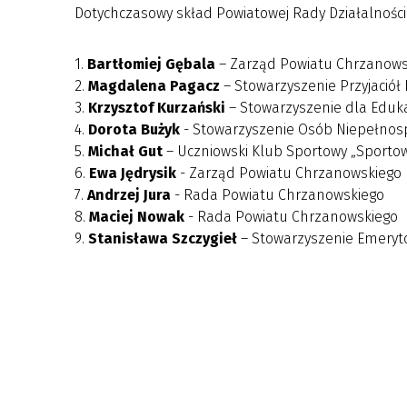
Dotychczasowy skład Powiatowej Rady Działalności
1.
Bartłomiej Gębala
– Zarząd Powiatu Chrzanows
2.
Magdalena Pagacz
– Stowarzyszenie Przyjaciół 
3.
Krzysztof Kurzański
– Stowarzyszenie dla Eduka
4.
Dorota Bużyk
- Stowarzyszenie Osób Niepełnosp
5.
Michał Gut
– Uczniowski Klub Sportowy „Sportowe
6.
Ewa Jędrysik
- Zarząd Powiatu Chrzanowskiego
7.
Andrzej Jura
- Rada Powiatu Chrzanowskiego
8.
Maciej Nowak
- Rada Powiatu Chrzanowskiego
9.
Stanisława Szczygieł
– Stowarzyszenie Emerytó