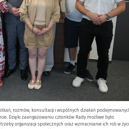
potkań, rozmów, konsultacji i wspólnych działań podejmowanyc
ecie. Dzięki zaangażowaniu członków Rady możliwe było
zeby organizacji społecznych oraz wzmacnianie ich roli w życ