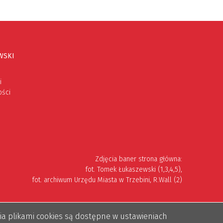
WSKI
i
ości
Zdjęcia baner strona główna:
fot. Tomek Łukaszewski (1,3,4,5),
fot. archiwum Urzędu Miasta w Trzebini, R.Wall (2)
Wykonanie: Lioosys
nia plikami cookies są dostępne w ustawieniach