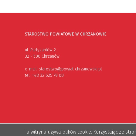
STAROSTWO POWIATOWE W CHRZANOWIE
ul. Partyzantów 2
32 - 500 Chrzanów
e-mail:
starostwo@powiat-chrzanowski.pl
tel:
+48 32 625 79 00
Ta witryna używa plików cookie. Korzystając ze st